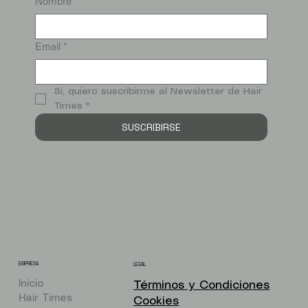
Nombre
Email
*
Si, quiero suscribirme al Newsletter de Hair 
Times
*
SUSCRIBIRSE
EMPRESA
LEGAL
Inicio
Términos y Condiciones
Hair Times
Cookies