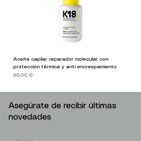
Aceite capilar reparador molecular con
protección térmica y anti encrespamiento
Precio
65,00 €
Asegúrate de recibir últimas
novedades