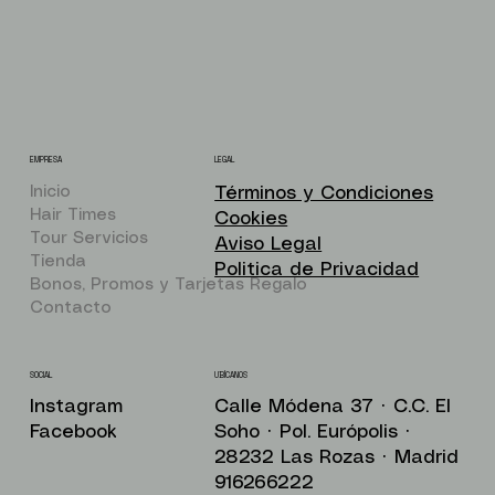
EMPRESA
LEGAL
Inicio
Términos y Condiciones
Hair Times
Cookies
Tour Servicios
Aviso Legal
Tienda
Politica de Privacidad
Bonos, Promos y Tarjetas Regalo
Contacto
UBÍCANOS
SOCIAL
Calle Módena 37 · C.C. El
Instagram
Soho · Pol. Európolis ·
Facebook
28232 Las Rozas · Madrid
916266222