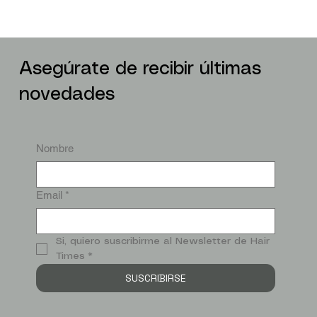
Asegúrate de recibir últimas
novedades
Nombre
Email
*
Si, quiero suscribirme al Newsletter de Hair 
Times
*
SUSCRIBIRSE