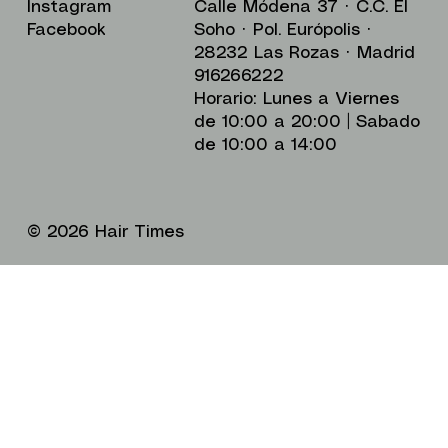
Calle Módena 37 · C.C. El
Instagram
Soho · Pol. Európolis ·
Facebook
28232 Las Rozas · Madrid
916266222
Horario: Lunes a Viernes
de 10:00 a 20:00 | Sabado
de 10:00 a 14:00
© 2026 Hair Times